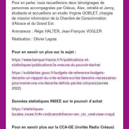
Pour en parler, nous recueillerons deux témoignages de
personnes accompagnées par Crésus, Alex, retraité et Jenny,
étudiante et accueillons en studio Virginie GOBLET, chargée
de mission information de la Chambre de Consommation
d’Alsace et du Grand Est.
Animateurs : Régis HALTER, Jean-François VOGLER
Réalisation : Olivier Legras
Pour en savoir un plus sur le sujet :
https://www.banque-france.fr/fr/publications-et-
statistiques/publications/la-mesure-du-pouvoir-dachat
https://solidarites.gouv.fr/budgets-de-reference-budgets-
decents-un-rapport-du-cnle-eclaire-sur-les-besoins-necessaires-
pour-mener-une-vie-decente-definis-par-les-citoyens
(année
2022)
Données statistiques INSEE sur le pouvoir d’achat
https://statistiques-
locales.insee.fr/#c=indicator&theme=rev_niv_vie&view=map2
Pour en savoir plus sur la CCA-GE (invitée Radio Crésus)