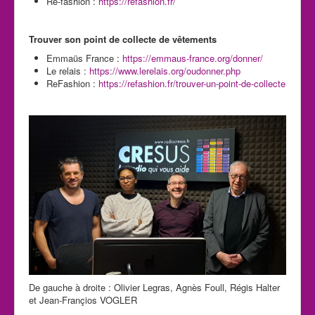
Re-fashion :
https://refashion.fr/
Trouver son point de collecte de vêtements
Emmaüs France :
https://emmaus-france.org/donner/
Le relais :
https://www.lerelais.org/oudonner.php
ReFashion :
https://refashion.fr/trouver-un-point-de-collecte
De gauche à droite : Olivier Legras, Agnès Foull, Régis Halter
et Jean-Françios VOGLER