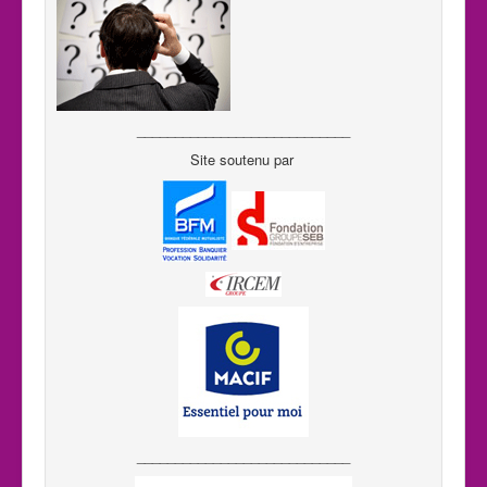
____________________________
Site soutenu par
____________________________