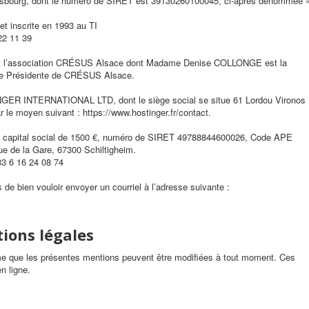
rasbourg, dont le numéro de SIRET est 39130260100045, ci-après dénommée 
t inscrite en 1993 au TI
22 11 39
est l’association CRÉSUS Alsace dont Madame Denise COLLONGE est la
té de Présidente de CRÉSUS Alsace.
INGER INTERNATIONAL LTD, dont le siège social se situe 61 Lordou Vironos
r le moyen suivant : https://www.hostinger.fr/contact.
u capital social de 1500 €, numéro de SIRET 49788844600026, Code APE
rue de la Gare, 67300 Schiltigheim.
3 6 16 24 08 74
de bien vouloir envoyer un courriel à l’adresse suivante :
ions légales
e que les présentes mentions peuvent être modifiées à tout moment. Ces
en ligne.