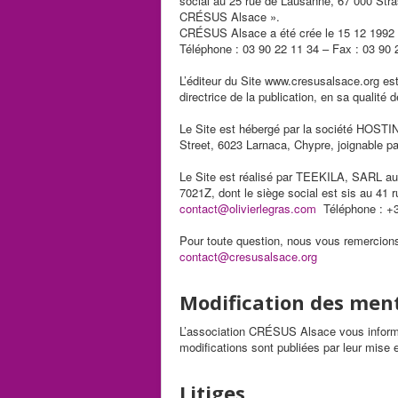
social au 25 rue de Lausanne, 67 000 St
CRÉSUS Alsace ».
CRÉSUS Alsace a été crée le 15 12 1992 e
Téléphone : 03 90 22 11 34 – Fax : 03 90 
L’éditeur du Site www.cresusalsace.org 
directrice de la publication, en sa quali
Le Site est hébergé par la société HOST
Street, 6023 Larnaca, Chypre, joignable pa
Le Site est réalisé par TEEKILA, SARL a
7021Z, dont le siège social est sis au 41 
contact@olivierlegras.com
Téléphone : +3
Pour toute question, nous vous remercions 
contact@cresusalsace.org
Modification des ment
L’association CRÉSUS Alsace vous inform
modifications sont publiées par leur mise 
Litiges