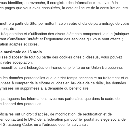
us identifier; en revanche, il enregistre des informations relatives à la
(les pages que vous avez consultées, la date et l’heure de la consultation, etc.
tre à partir du Site, permettent, selon votre choix de paramétrage de votre
ment, de :
 fréquentation et d’utilisation des divers éléments composant le site (rubrique
ant d’améliorer l’intérêt et l’ergonomie des services qui vous sont offerts ;
ation adaptés et ciblés.
ée maximale de 13 mois.
se disposer de tout ou partie des cookies cités ci-dessus, vous pouvez
t votre acceptation.
recueillies sont hébergées en France en priorité ou en Union Européenne.
 les données personnelles que le strict temps nécessaire au traitement et a
 années à compter de la clôture du dossier. Au- delà de ce délai, les données
ymisées ou supprimées à la demande du bénéficiaire.
 partageons les informations avec nos partenaires que dans le cadre de
 l’accord des personnes.
iciaires ont un droit d’accès, de modification, de rectification et de
n contactant le DPO de la fédération par courrier postal au siège social de
trasbourg Cedex ou à l’adresse courriel suivante :