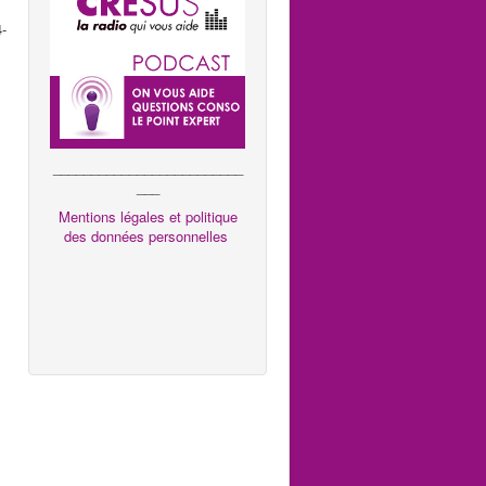
4-
_________________________
___
Mentions légales et politique
des données personnelles