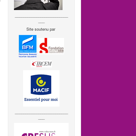
«
_________________________
___
Site soutenu par
_________________________
___