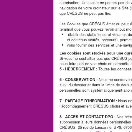
autorisation. Un cookie ne permet pas de vo
navigation de votre ordinateur sur le Site 
que CRÉSUS ne peut pas lire.
Les Cookies que CRÉSUS émet ou peut émet
terminal que vous pouvez revoir à tout mo
établir des statistiques et volumes de
et contenus visités, parcours), permett
vous fournir des services et une navig
Les cookies sont stockés pour une dur
Si vous ne souhaitez pas que CRÉSUS puis
nous faire part de vos choix en paramétran
5 - HÉBERGEMENT :
Toutes les données 
6 - CONSERVATION :
Nous ne conservons
suivi du dossier et dans la limite de deux
personnelles sont systématiquement anon
7 - PARTAGE D’INFORMATION :
Nous ne
l’accompagnement CRÉSUS choisi et avec
8 - ACCÈS ET CONTACT DPO :
Nos bénéf
suppression à leurs données personnelles e
CRÉSUS, 25 rue de Lausanne, BP8, 67064 S