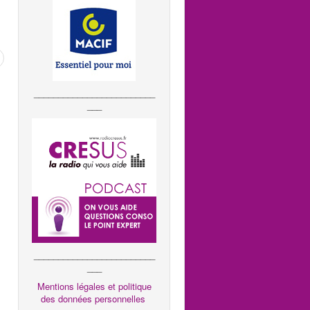
_________________________
___
_________________________
___
Mentions légales et politique
des données personnelles