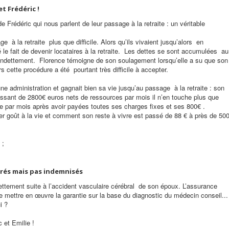
et Frédéric !
Frédéric qui nous parlent de leur passage à la retraite : un véritable
à la retraite plus que difficile. Alors qu’ils vivaient jusqu’alors en
é le fait de devenir locataires à la retraite. Les dettes se sont accumulées au
rendettement. Florence témoigne de son soulagement lorsqu’elle a su que son
s cette procédure a été pourtant très difficile à accepter.
ne administration et gagnait bien sa vie jusqu’au passage à la retraite : son
sant de 2800€ euros nets de ressources par mois il n’en touche plus que
vre par mois après avoir payées toutes ses charges fixes et ses 800€ .
 goût à la vie et comment son reste à vivre est passé de 88 € à près de 50
 ;
surés mais pas indemnisés
ettement suite à l’accident vasculaire cérébral de son époux. L’assurance
e mettre en œuvre la garantie sur la base du diagnostic du médecin conseil...
ui ?
c et Emilie !