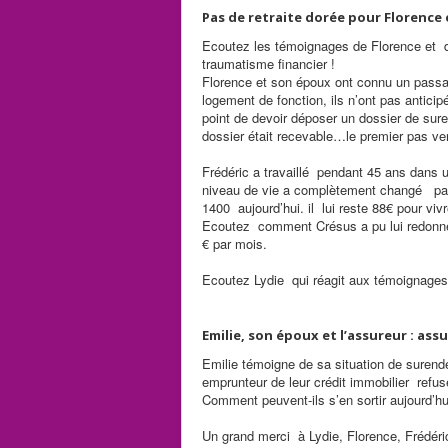
Pas de retraite dorée pour Florence 
Ecoutez les témoignages de Florence et de 
traumatisme financier !
Florence et son époux ont connu un passage 
logement de fonction, ils n’ont pas anticip
point de devoir déposer un dossier de su
dossier était recevable…le premier pas ver
Frédéric a travaillé pendant 45 ans dans u
niveau de vie a complètement changé pas
1400 aujourd’hui. il lui reste 88€ pour vi
Ecoutez comment Crésus a pu lui redonner
€ par mois.
Ecoutez Lydie qui réagit aux témoignages
Emilie, son époux et l’assureur : as
Emilie témoigne de sa situation de surend
emprunteur de leur crédit immobilier refus
Comment peuvent-ils s’en sortir aujourd’h
Un grand merci à Lydie, Florence, Frédéri