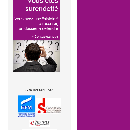
0
_________________________
___
Site soutenu par