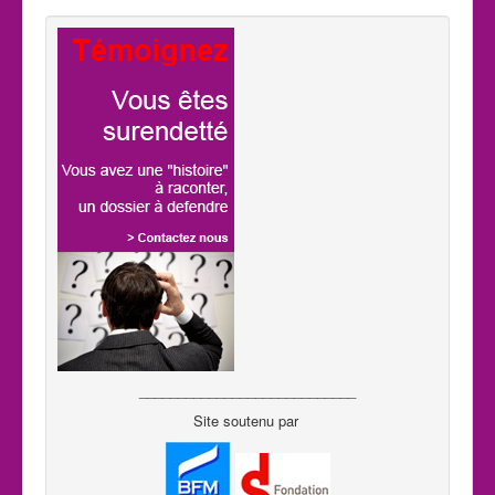
____________________________
Site soutenu par