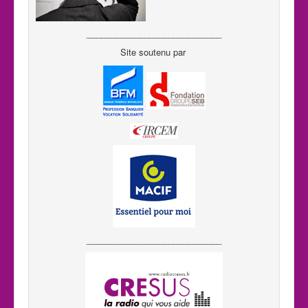
____________________________
Site soutenu par
____________________________