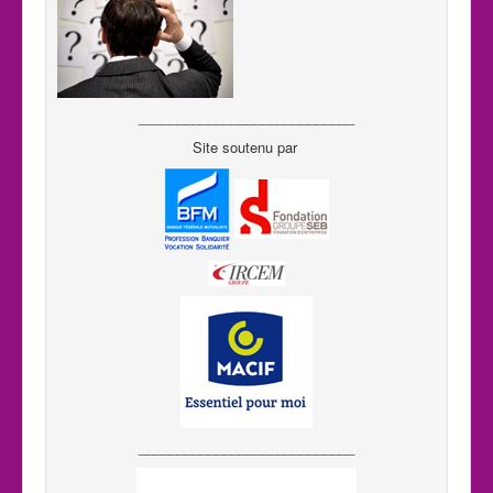
____________________________
Site soutenu par
____________________________