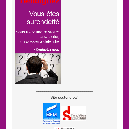
____________________________
Site soutenu par