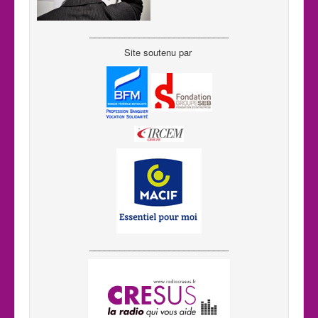
____________________________
Site soutenu par
____________________________