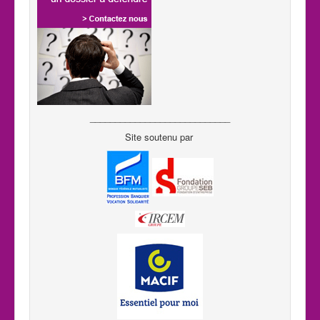
____________________________
Site soutenu par